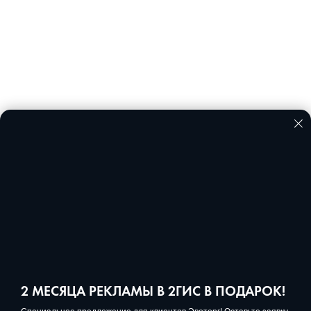
Если вы хотите уже сейчас получить консультацию
наших специалистов, просто позвоните по
бесплатному номеру:
8 (804) 333-68-34
2 МЕСЯЦА РЕКЛАМЫ В 2ГИС В ПОДАРОК!