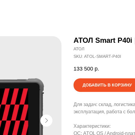
АТОЛ Smart P40i
АТОЛ
SKU:
ATOL-SMART-P40I
133 500
р.
ДОБАВИТЬ В КОРЗИНУ
Для задач: склад, логисти
эксплуатация, работа с бо
Характеристики:
ОС: ATOL OS / Android-пла