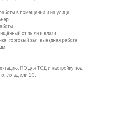
я работы в помещении и на улице
анер
работы
щищённый от пыли и влаги
ика, торговый зал, выездная работа
 мм
ктацию, ПО для ТСД и настройку под
ю, склад или 1С.