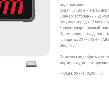
модификации
Экран: 8", яркий экран дл
Сканер: встроенный 2D-ск
Аккумулятор: до 12 часов 
Корпус: ударопрочный, за
Применение: склад, логист
Габариты: 227×142,4×22,9
Вес: 775 г
Поможем подобрать компле
маркировку, инвентаризаци
LxWxH: 227x142x22 mm