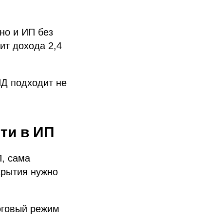
но и ИП без
ит дохода 2,4
ПД подходит не
ти в ИП
П, сама
крытия нужно
логовый режим