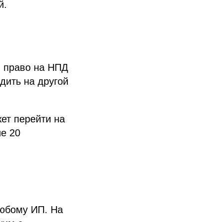
й.
й право на НПД
дить на другой
ет перейти на
ие 20
любому ИП. На