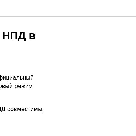
 НПД в
официальный
говый режим
НПД совместимы,