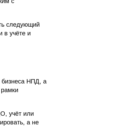
жим с
ать следующий
 в учёте и
 бизнеса НПД, а
 рамки
О, учёт или
ировать, а не