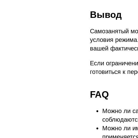
Вывод
Самозанятый мож
условия режима.
вашей фактичес
Если ограничени
готовиться к пе
FAQ
Можно ли са
соблюдаютс
Можно ли им
применяется