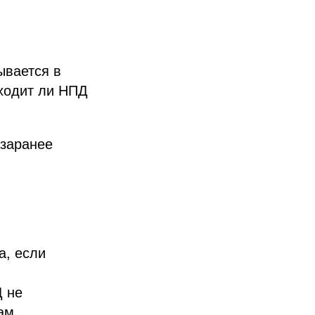
ывается в
дходит ли НПД
 заранее
а, если
Д не
ам.