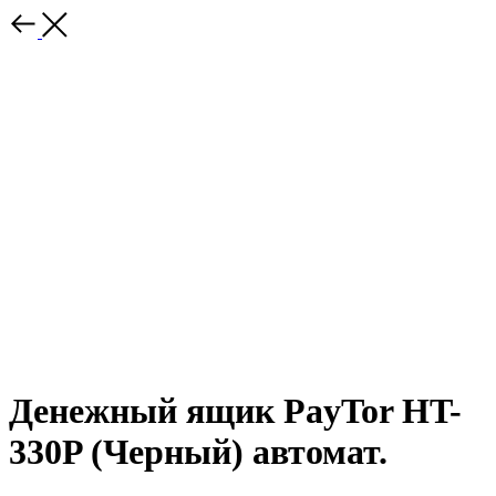
Денежный ящик PayTor HT-
330P (Черный) автомат.