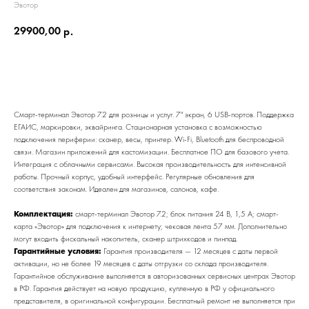
Эвотор
29900,00
р.
Добавить в корзину
Смарт-терминал Эвотор 7.2 для розницы и услуг. 7" экран, 6 USB-портов. Поддержка
ЕГАИС, маркировки, эквайринга. Стационарная установка с возможностью
подключения периферии: сканер, весы, принтер. Wi-Fi, Bluetooth для беспроводной
связи. Магазин приложений для кастомизации. Бесплатное ПО для базового учета.
Интеграция с облачными сервисами. Высокая производительность для интенсивной
работы. Прочный корпус, удобный интерфейс. Регулярные обновления для
соответствия законам. Идеален для магазинов, салонов, кафе.
Комплектация:
смарт-терминал Эвотор 7.2; блок питания 24 В, 1,5 А; смарт-
карта «Эвотор» для подключения к интернету; чековая лента 57 мм. Дополнительно
могут входить фискальный накопитель, сканер штрихкодов и пинпад.
Гарантийные условия:
Гарантия производителя — 12 месяцев с даты первой
активации, но не более 19 месяцев с даты отгрузки со склада производителя.
Гарантийное обслуживание выполняется в авторизованных сервисных центрах Эвотор
в РФ. Гарантия действует на новую продукцию, купленную в РФ у официального
представителя, в оригинальной конфигурации. Бесплатный ремонт не выполняется при