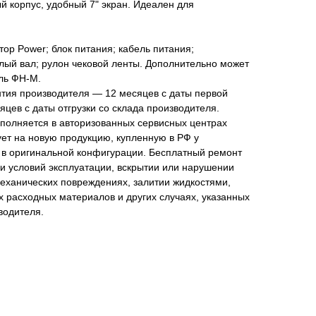
 корпус, удобный 7" экран. Идеален для
ор Power; блок питания; кабель питания;
лый вал; рулон чековой ленты. Дополнительно может
ль ФН-М.
тия производителя — 12 месяцев с даты первой
яцев с даты отгрузки со склада производителя.
полняется в авторизованных сервисных центрах
ует на новую продукцию, купленную в РФ у
 в оригинальной конфигурации. Бесплатный ремонт
и условий эксплуатации, вскрытии или нарушении
еханических повреждениях, залитии жидкостями,
 расходных материалов и других случаях, указанных
водителя.