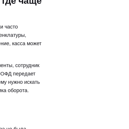
 где чаще
и часто
енклатуры,
ние, касса может
енты, сотрудник
, ОФД передает
ему нужно искать
ика оборота.