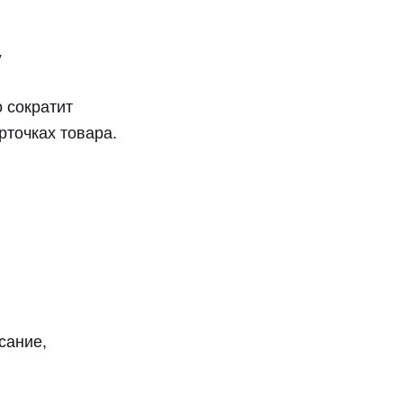
у
 сократит
рточках товара.
сание,