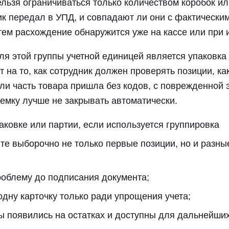
льзя ограничиваться только количеством коробок ил
ик передал в УПД, и совпадают ли они с фактически
тем расхождение обнаружится уже на кассе или при 
ля этой группы учетной единицей является упаковка 
 на то, как сотрудник должен проверять позиции, ка
ли часть товара пришла без кодов, с поврежденной э
иемку лучше не закрывать автоматически.
аковке или партии, если используется группировка
те выборочно не только первые позиции, но и разны
роблему до подписания документа;
одну карточку только ради упрощения учета;
ды появились на остатках и доступны для дальнейши