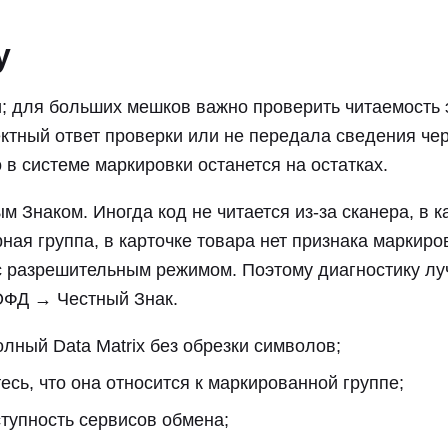
у
и; для больших мешков важно проверить читаемость 
ектный ответ проверки или не передала сведения че
 в системе маркировки останется на остатках.
м Знаком. Иногда код не читается из-за сканера, в к
ая группа, в карточке товара нет признака маркиро
 с разрешительным режимом. Поэтому диагностику л
ОФД → Честный Знак.
олный Data Matrix без обрезки символов;
есь, что она относится к маркированной группе;
ступность сервисов обмена;