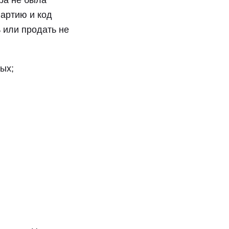
ра не была
партию и код
 или продать не
ых;