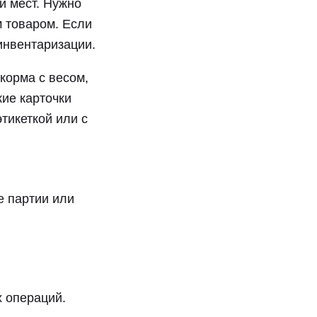
и мест. Нужно
м товаром. Если
инвентаризации.
корма с весом,
кие карточки
тикеткой или с
е партии или
х операций.