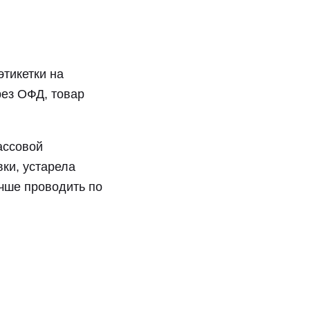
этикетки на
рез ОФД, товар
ассовой
вки, устарела
учше проводить по