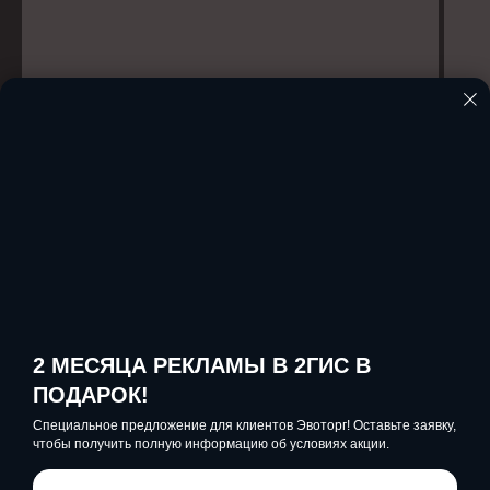
Открыть статью
Нужна помощь?
Свяжитесь с нами
2 МЕСЯЦА РЕКЛАМЫ В 2ГИС В
ПОДАРОК!
Специальное предложение для клиентов Эвоторг! Оставьте заявку,
Позвоните нам по бесплатному
чтобы получить полную информацию об условиях акции.
номеру или заполните форму, мы