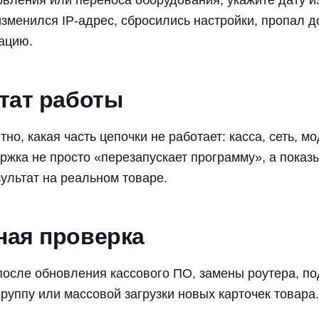
вления или переноса оборудования, укажите дату и
изменился IP-адрес, сбросились настройки, пропал 
ацию.
ьтат работы
о, какая часть цепочки не работает: касса, сеть, мо
жка не просто «перезапускает программу», а показы
ультат на реальном товаре.
ная проверка
после обновления кассового ПО, замены роутера, п
руппу или массовой загрузки новых карточек товара.