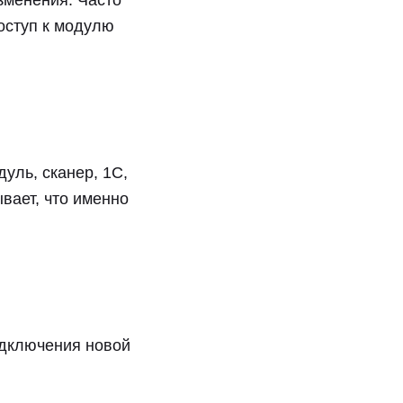
зменения. Часто
доступ к модулю
дуль, сканер, 1С,
вает, что именно
одключения новой