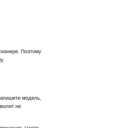
сканере. Поэтому
у.
запишите модель,
зволит не