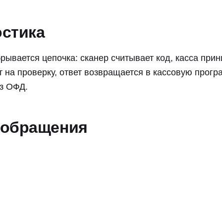
остика
рывается цепочка: сканер считывает код, касса при
т на проверку, ответ возвращается в кассовую програ
з ОФД.
 обращения