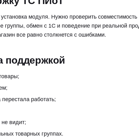
ржку ТС ПИоТ
установка модуля. Нужно проверить совместимость к
ые группы, обмен с 1С и поведение при реальной пр
газин все равно столкнется с ошибками.
а поддержкой
товары;
ем;
 перестала работать;
 не видит;
льных товарных группах.