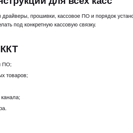
нструкции для всех касс
 драйверы, прошивки, кассовое ПО и порядок устан
лать под конкретную кассовую связку.
 ККТ
и ПО;
х товаров;
 канала;
ра.