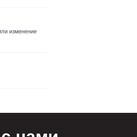
или изменение
с нами