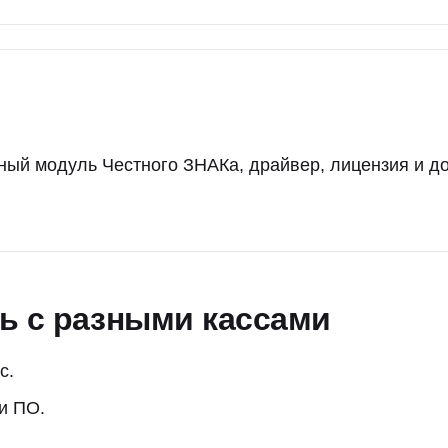
ный модуль Честного ЗНАКа, драйвер, лицензия и д
ть с разными кассами
с.
и ПО.