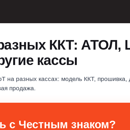
разных ККТ: АТОЛ, 
ругие кассы
оТ на разных кассах: модель ККТ, прошивка, 
вая продажа.
ь с Честным знаком?