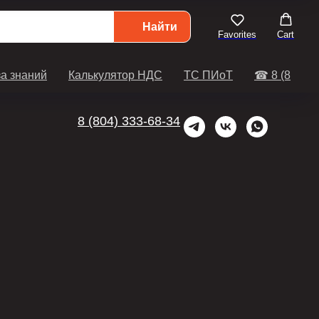
Найти
Favorites
Cart
а знаний
Калькулятор НДС
ТС ПИоТ
☎ 8 (804) 3
8 (804) 333-68-34