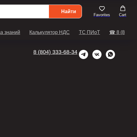
Найти
Favorites
Cart
а знаний
Калькулятор НДС
ТС ПИоТ
☎ 8 (804) 3
8 (804) 333-68-34