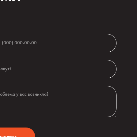
7
править