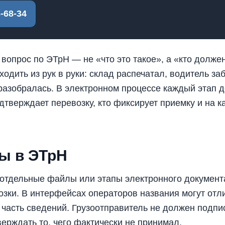
-68-34
вопрос по ЭТрН — не «что это такое», а «кто долж
одить из рук в руки: склад распечатал, водитель за
 разобралась. В электронном процессе каждый этап д
дтверждает перевозку, кто фиксирует приемку и на к
лы в ЭТрН
отдельные файлы или этапы электронного документ
зки. В интерфейсах операторов названия могут отли
часть сведений. Грузоотправитель не должен подпис
ерждать то, чего фактически не принимал.