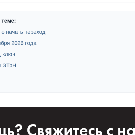
 теме:
го начать переход
ября 2026 года
 ключ
я ЭТрН
ь? Свяжитесь с н