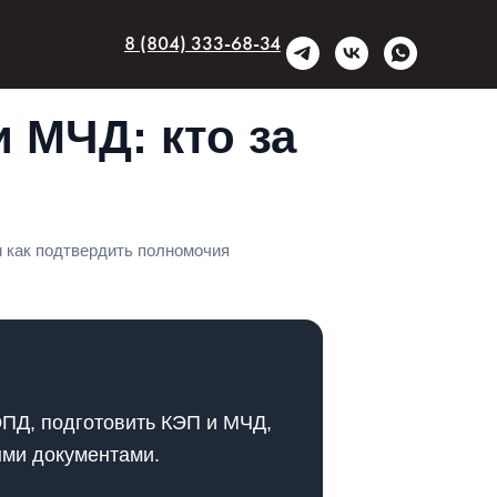
8 (804) 333-68-34
 МЧД: кто за
и как подтвердить полномочия
ЭПД, подготовить КЭП и МЧД,
ыми документами.