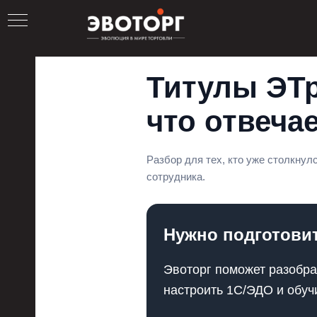
Титулы ЭТр
ОРГ
что отвеча
Разбор для тех, кто уже столкнул
ОР
сотрудника.
Нужно подготовит
Эвоторг поможет разобра
настроить 1С/ЭДО и обуч