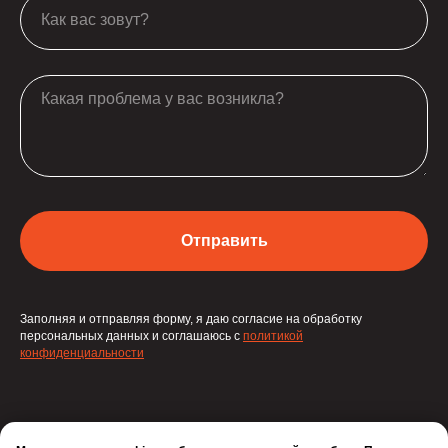
Отправить
2 МЕСЯЦА РЕКЛАМЫ В 2ГИС В
ПОДАРОК!
Специальное предложение для клиентов Эвоторг! Оставьте заявку,
Заполняя и отправляя форму, я даю согласие на обработку
чтобы получить полную информацию об условиях акции.
персональных данных и соглашаюсь с
политикой
конфиденциальности
+7(000)000-0000
ПОДРОБНЕЕ