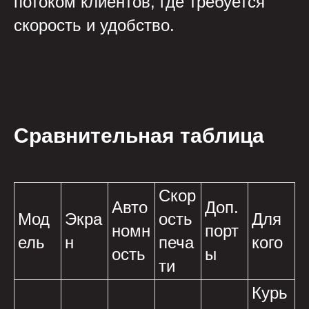
потоком клиентов, где требуется
скорость и удобство.
Сравнительная таблица
Скор
Авто
Доп.
Мод
Экра
ость
Для
номн
порт
ель
н
печа
кого
ость
ы
ти
Курь