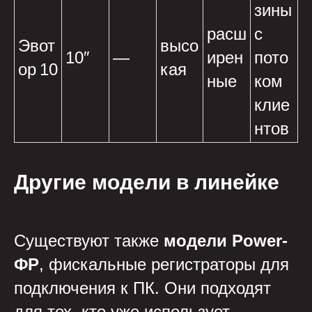
зины
расш
с
Эвот
высо
10″
—
ирен
пото
ор 10
кая
ные
ком
клие
нтов
Другие модели в линейке
Существуют также
модели Power-
ФР
, фискальные регистраторы для
подключения к ПК. Они подходят
для тех, кто уже использует