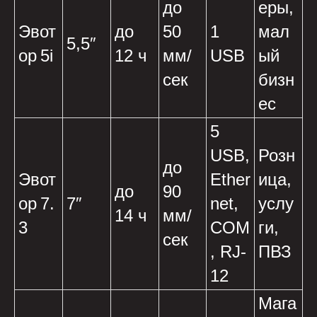
до
еры,
Эвот
до
50
1
мал
5,5″
ор 5i
12 ч
мм/
USB
ый
сек
бизн
ес
5
USB,
Розн
до
Эвот
Ether
ица,
до
90
ор 7.
7″
net,
услу
14 ч
мм/
3
COM
ги,
сек
, RJ-
ПВЗ
12
Мага