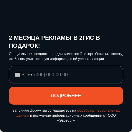
Скачайте и установите
Драйвер
ККТ 10.10.8.0
из официального
центра загрузок АТОЛ.
2 МЕСЯЦА РЕКЛАМЫ В 2ГИС В
ПОДАРОК!
Специальное предложение для клиентов Эвоторг! Оставьте заявку,
Шаг 4. Обновите кассовую
чтобы получить полную информацию об условиях акции.
программу (если нужно)
+7
Если вы работаете через Frontol
— у АТОЛ выходила отдельная
ПОДРОБНЕЕ
Мы используем cookie, чтобы сделать наш сайт удобнее. Продолжая
пользоваться сайтом, вы соглашаетесь с нашей
Политикой
новость про обязательность
конфиденциальности
.
Заполняя форму, вы соглашаетесь на
обработку персональных
обновления Frontol для работы с
данных
и получение информационных сообщений от ООО
ХОРОШО
«Эвоторг»
НДС 22%.
Главная
Каталог
Акции
Позвонить